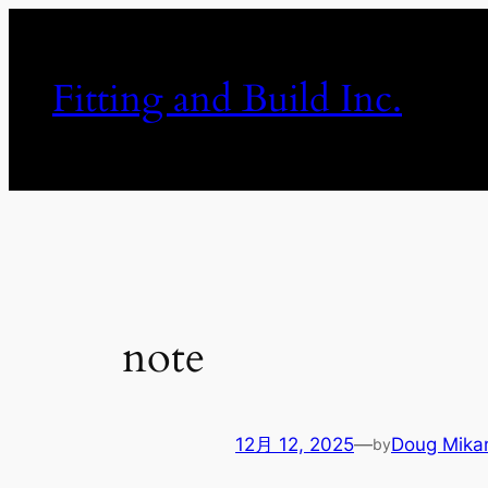
内
容
を
Fitting and Build Inc.
ス
キ
ッ
プ
note
12月 12, 2025
—
Doug Mik
by