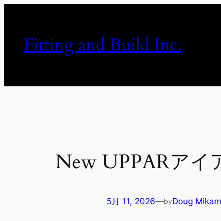
内
容
を
Fitting and Build Inc.
ス
キ
ッ
プ
New UPPAR
5月 11, 2026
—
Doug Mika
by