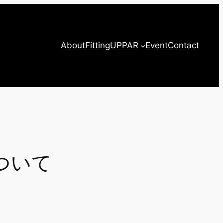
About
Fitting
UPPAR
Event
Contact
ついて